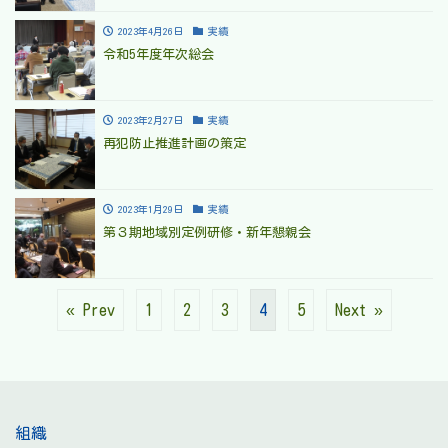
2023年4月26日
実績
令和5年度年次総会
2023年2月27日
実績
再犯防止推進計画の策定
2023年1月29日
実績
第３期地域別定例研修・新年懇親会
« Prev
1
2
3
4
5
Next »
組織