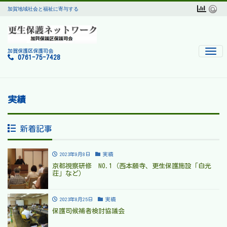
加賀地域社会と福祉に寄与する
Men
加賀保護区保護司会
0761-75-7428
実績
新着記事
2023年9月8日
実績
京都視察研修 NO.1（西本願寺、更生保護施設「白光
荘」など）
2023年8月25日
実績
保護司候補者検討協議会