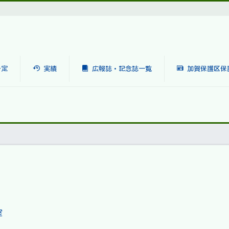
予定
実績
広報誌・記念誌一覧
加賀保護区保
室