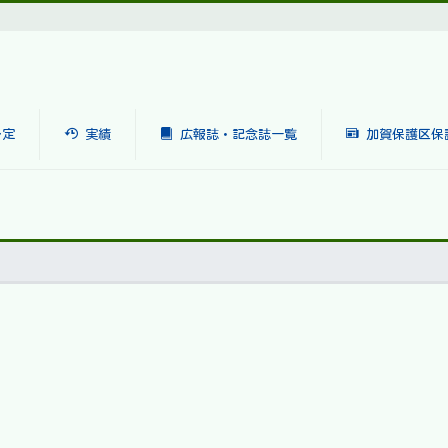
予定
実績
広報誌・記念誌一覧
加賀保護区保